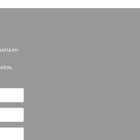
soría en
nutos.