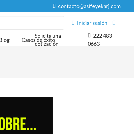
contacto@asifeyekarj.com
Iniciar sesión
Solicita una
222 483
Blog
Casos de éxito
cotización
0663