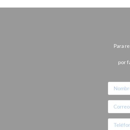
Para re
por f