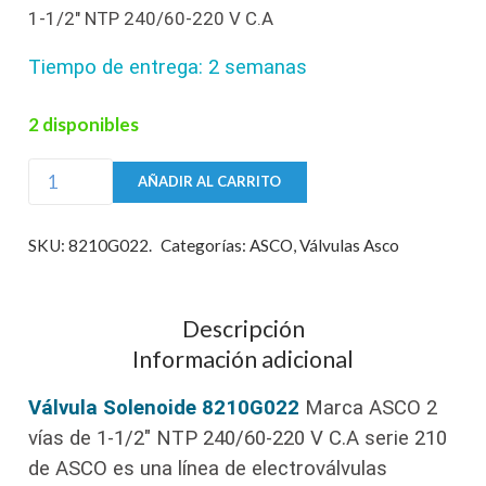
1-1/2″ NTP 240/60-220 V C.A
Tiempo de entrega: 2 semanas
2 disponibles
Válvula
AÑADIR AL CARRITO
Solenoide
8210G022
SKU:
8210G022.
Categorías:
ASCO
,
Válvulas Asco
Marca
ASCO
2
Descripción
vías
Información adicional
de
Válvula Solenoide 8210G022
Marca ASCO 2
1-
vías de 1-1/2″ NTP 240/60-220 V C.A serie 210
1/2"
de ASCO es una línea de electroválvulas
NTP