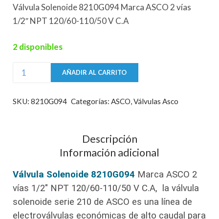
Válvula Solenoide 8210G094 Marca ASCO 2 vías
1/2″ NPT 120/60-110/50 V C.A
2 disponibles
Válvula
AÑADIR AL CARRITO
Solenoide
8210G094
SKU:
8210G094
Categorías:
ASCO
,
Válvulas Asco
Marca
ASCO
2
Descripción
vías
Información adicional
1/2"
Válvula Solenoide 8210G094
Marca ASCO 2
NPT
vías 1/2″ NPT
120/60-110/50 V C.A, la válvula
cantidad
solenoide serie 210 de ASCO es una línea de
electroválvulas económicas de alto caudal para