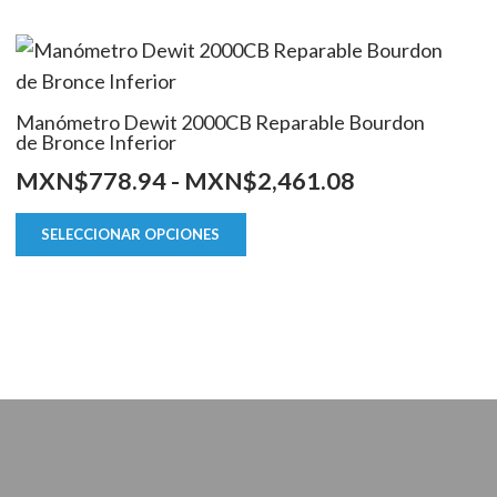
Manómetro Dewit 2000CB Reparable Bourdon
de Bronce Inferior
Rango
MXN$
778.94
-
MXN$
2,461.08
de
Este
SELECCIONAR OPCIONES
producto
precios:
tiene
desde
múltiples
5
MXN$778.9
variantes.
hasta
Las
4
MXN$2,461.
opciones
se
pueden
elegir