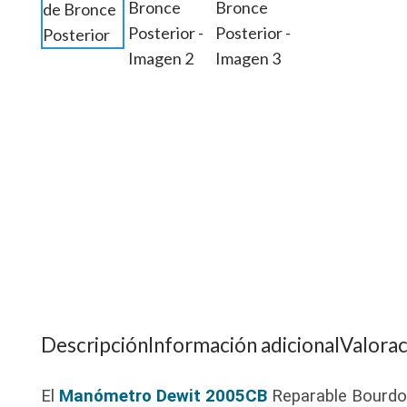
Descripción
Información adicional
Valorac
El
Manómetro Dewit 2005CB
Reparable Bourdon