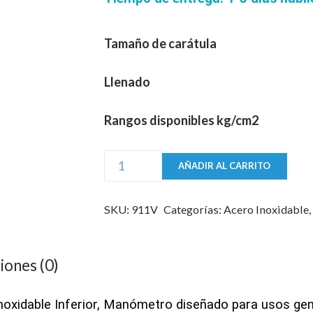
Tamaño de carátula
Llenado
Rangos disponibles kg/cm2
Manómetro
AÑADIR AL CARRITO
Dewit
911V
SKU:
911V
Categorías:
Acero Inoxidable
Bourdon
de
Acero
iones (0)
Inoxidable
Inferior
oxidable Inferior, Manómetro diseñado para usos gene