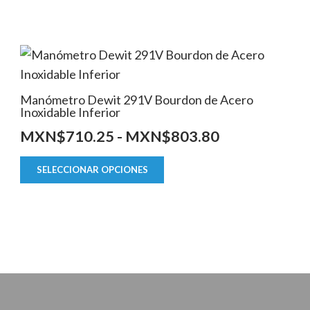
Manómetro Dewit 291V Bourdon de Acero
Inoxidable Inferior
Rango
MXN$
710.25
-
MXN$
803.80
de
Este
SELECCIONAR OPCIONES
producto
precios:
tiene
desde
múltiples
MXN$710.2
variantes.
hasta
Las
MXN$803.8
opciones
se