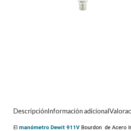
Descripción
Información adicional
Valorac
El
manómetro Dewit 911V
Bourdon de Acero In