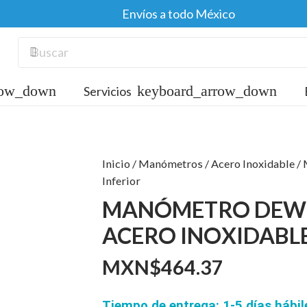
Envíos a todo México
Servicios
Inicio
/
Manómetros
/
Acero Inoxidable
/ 
Inferior
MANÓMETRO DEWI
ACERO INOXIDABLE
MXN$
464.37
Tiempo de entrega: 1-5 días hábi