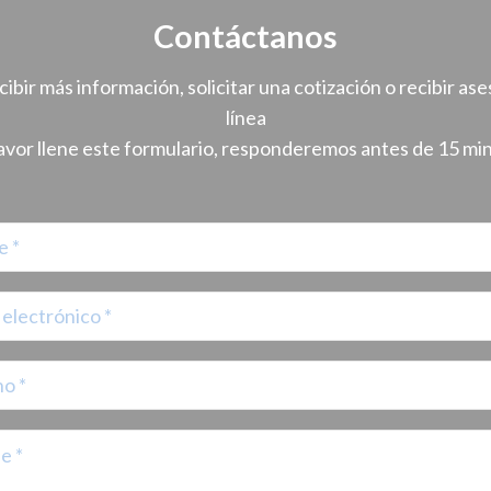
pueden
Contáctanos
elegir
en
cibir más información, solicitar una cotización o recibir ase
la
línea
página
avor llene este formulario, responderemos antes de 15 mi
de
producto