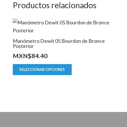
Productos relacionados
Manómetro Dewit 05 Bourdon de Bronce
Posterior
MXN$
84.40
Este
SELECCIONAR OPCIONES
producto
tiene
múltiples
variantes.
Las
opciones
se