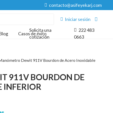
contacto@asifeyekarj.com
Iniciar sesión
Solicita una
222 483
Blog
Casos de éxito
cotización
0663
Manómetro Dewit 911V Bourdon de Acero Inoxidable
T 911V BOURDON DE
 INFERIOR
les