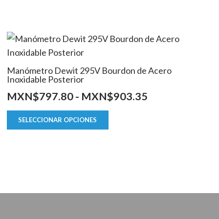
Manómetro Dewit 295V Bourdon de Acero
Inoxidable Posterior
Rango
MXN$
797.80
-
MXN$
903.35
de
Este
SELECCIONAR OPCIONES
producto
precios:
tiene
desde
múltiples
5
MXN$797.80
variantes.
hasta
Las
0
MXN$903.35
opciones
se